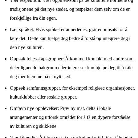
Vær respektfull: Vær oppmerksom på de kulturelle normene og
tradisjonene på det nye stedet, og respekter dem selv om de er
forskjellige fra din egen.
Lær språket: Hvis språket er annerledes, gjør en innsats for å
lære det. Dette kan hjelpe deg bedre å forstå og integrere deg i
den nye kulturen.
Oppsøk fellesskapsgrupper: Å komme i kontakt med andre som
deler lignende bakgrunn eller interesser kan hjelpe deg til å føle
deg mer hjemme på et nytt sted.
Oppsøk samfunnsgrupper, for eksempel religiøse organisasjoner,
kulturklubber eller sosiale grupper.
Omfavn nye opplevelser: Prøv ny mat, delta i lokale
arrangementer og utforsk området for å få en dypere forståelse
av kulturen og skikkene.
Vær tålmodig: Å tilpasse seg en ny kultur tar tid. Vær tålmodig